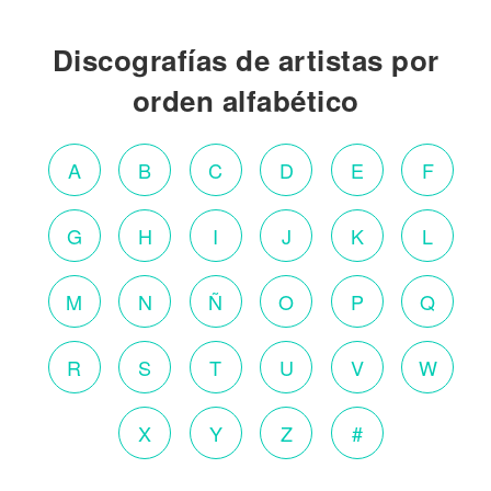
Discografías de artistas por
orden alfabético
A
B
C
D
E
F
G
H
I
J
K
L
M
N
Ñ
O
P
Q
R
S
T
U
V
W
X
Y
Z
#