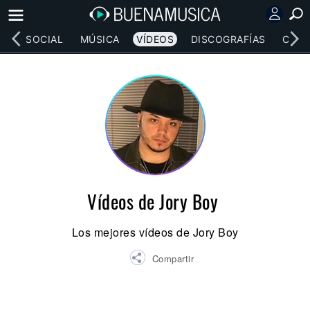
RED SOCIAL
MÚSICA
VÍDEOS
DISCOGRAFÍAS
CONC
Vídeos de Jory Boy
Los mejores vídeos de Jory Boy
Compartir