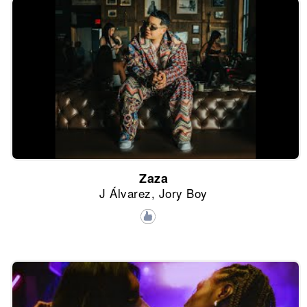
Zaza
J Álvarez, Jory Boy