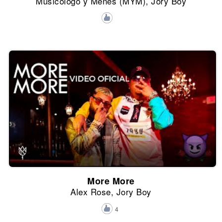
Musicólogo y Menes (MYM), Jory Boy
More More
Alex Rose, Jory Boy
4