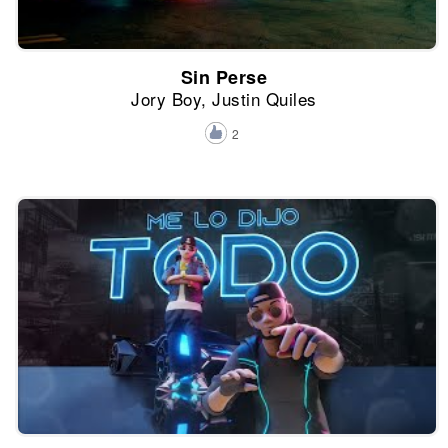
Sin Perse
Jory Boy, Justin Quiles
2