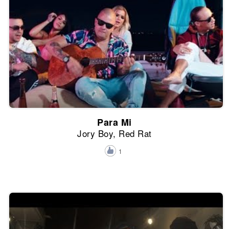
Para Mi
Jory Boy, Red Rat
1