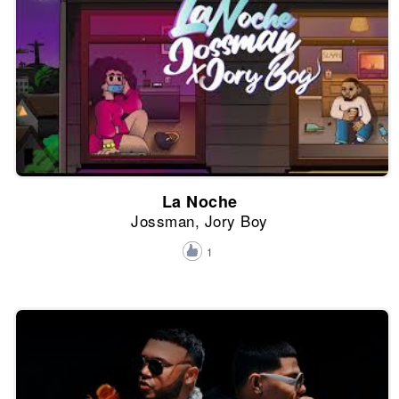
La Noche
Jossman, Jory Boy
1