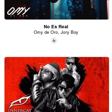
No Es Real
Omy de Oro, Jory Boy