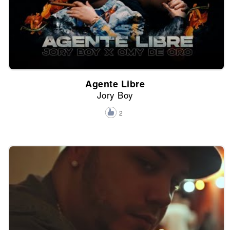
Agente Libre
Jory Boy
2