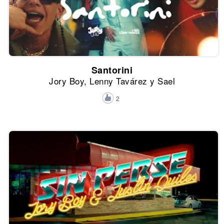
Santorini
Jory Boy, Lenny Tavárez y Sael
2