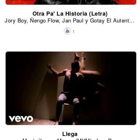
Otra Pa' La Historia (Letra)
Jory Boy, Ñengo Flow, Jan Paul y Gotay El Autentiko
1
Llega