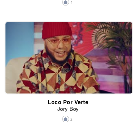
4
Loco Por Verte
Jory Boy
2