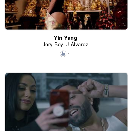
Yin Yang
Jory Boy, J Álvarez
1