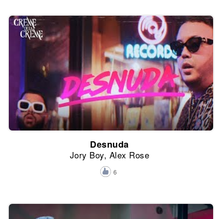
Desnuda
Jory Boy, Alex Rose
6