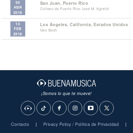
30
San Juan, Puerto Rico
ABR
Coliseo de Puerto Rico José M. Agrelot
2016
13
Los Ángeles, California, Estados Unidos
FEB
Geo Bash
2016
¡Somos lo que te mueve!
|
|
Contacto
Privacy Policy / Política de Privacidad