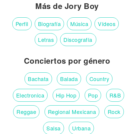
Más de Jory Boy
Perfil
Biografía
Música
Vídeos
Letras
Discografía
Conciertos por género
Bachata
Balada
Country
Electronica
Hip Hop
Pop
R&B
Reggae
Regional Mexicana
Rock
Salsa
Urbana