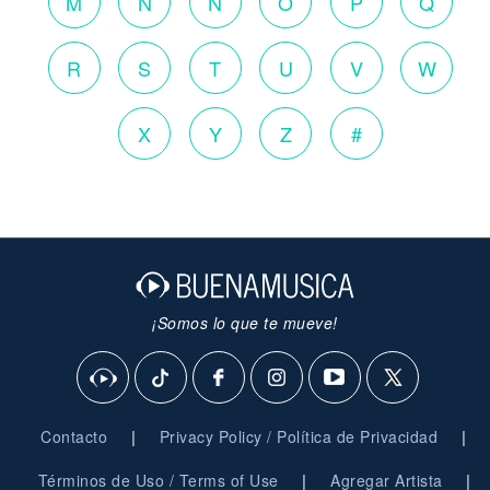
M
N
Ñ
O
P
Q
R
S
T
U
V
W
X
Y
Z
#
¡Somos lo que te mueve!
|
|
Contacto
Privacy Policy / Política de Privacidad
|
|
Términos de Uso / Terms of Use
Agregar Artista