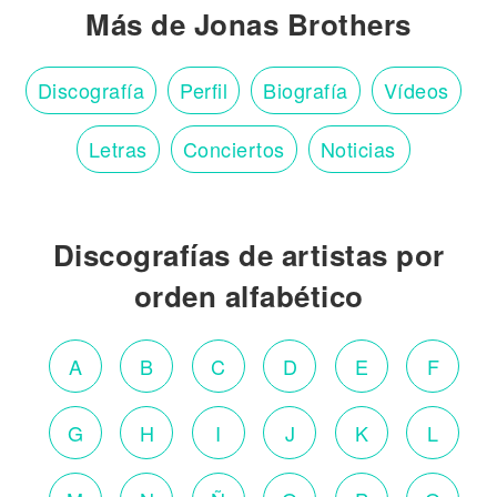
Más de Jonas Brothers
Discografía
Perfil
Biografía
Vídeos
Letras
Conciertos
Noticias
Discografías de artistas por
orden alfabético
A
B
C
D
E
F
G
H
I
J
K
L