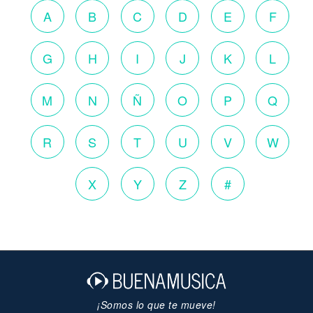
A
B
C
D
E
F
G
H
I
J
K
L
M
N
Ñ
O
P
Q
R
S
T
U
V
W
X
Y
Z
#
¡Somos lo que te mueve!