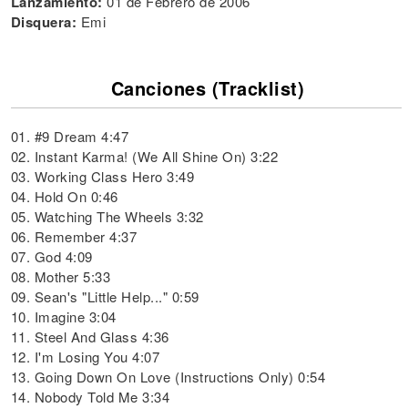
Lanzamiento:
01 de Febrero de 2006
Disquera:
Emi
Canciones (Tracklist)
01. #9 Dream 4:47
02. Instant Karma! (We All Shine On) 3:22
03. Working Class Hero 3:49
04. Hold On 0:46
05. Watching The Wheels 3:32
06. Remember 4:37
07. God 4:09
08. Mother 5:33
09. Sean's "Little Help..." 0:59
10. Imagine 3:04
11. Steel And Glass 4:36
12. I'm Losing You 4:07
13. Going Down On Love (Instructions Only) 0:54
14. Nobody Told Me 3:34