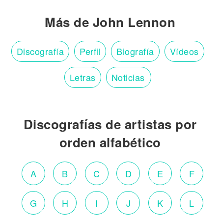
Más de John Lennon
Discografía
Perfil
Biografía
Vídeos
Letras
Noticias
Discografías de artistas por
orden alfabético
A
B
C
D
E
F
G
H
I
J
K
L