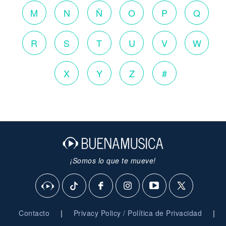
M
N
Ñ
O
P
Q
R
S
T
U
V
W
X
Y
Z
#
¡Somos lo que te mueve!
|
|
Contacto
Privacy Policy / Política de Privacidad