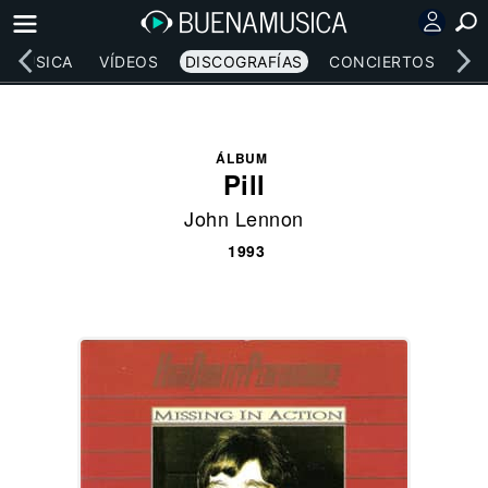
MÚSICA
VÍDEOS
DISCOGRAFÍAS
CONCIERTOS
LE
ÁLBUM
Pill
John Lennon
1993