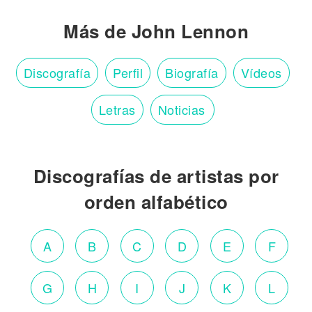
Más de John Lennon
Discografía
Perfil
Biografía
Vídeos
Letras
Noticias
Discografías de artistas por
orden alfabético
A
B
C
D
E
F
G
H
I
J
K
L