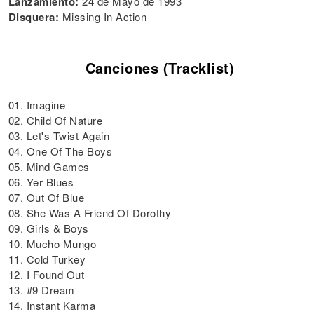
Lanzamiento:
24 de Mayo de 1993
Disquera:
Missing In Action
Canciones (Tracklist)
01. Imagine
02. Child Of Nature
03. Let's Twist Again
04. One Of The Boys
05. Mind Games
06. Yer Blues
07. Out Of Blue
08. She Was A Friend Of Dorothy
09. Girls & Boys
10. Mucho Mungo
11. Cold Turkey
12. I Found Out
13. #9 Dream
14. Instant Karma