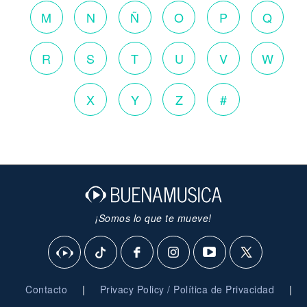
M
N
Ñ
O
P
Q
R
S
T
U
V
W
X
Y
Z
#
¡Somos lo que te mueve!
|
|
Contacto
Privacy Policy / Política de Privacidad