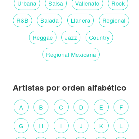
Urbana
Salsa
Vallenato
Rock
R&B
Balada
Llanera
Regional
Reggae
Jazz
Country
Regional Mexicana
Artistas por orden alfabético
A
B
C
D
E
F
G
H
I
J
K
L