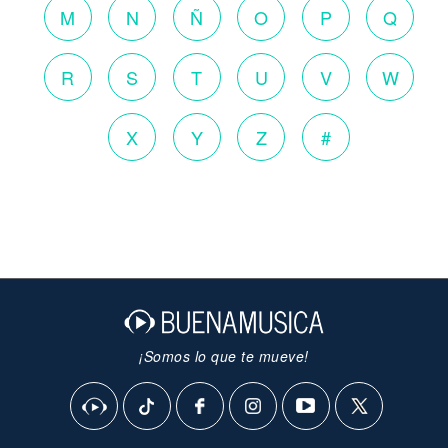
M
N
Ñ
O
P
Q
R
S
T
U
V
W
X
Y
Z
#
¡Somos lo que te mueve!