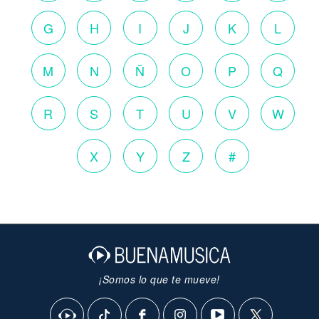
G
H
I
J
K
L
M
N
Ñ
O
P
Q
R
S
T
U
V
W
X
Y
Z
#
¡Somos lo que te mueve!