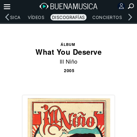
MÚSICA
VÍDEOS
DISCOGRAFÍAS
CONCIERTOS
LE
ÁLBUM
What You Deserve
Ill Niño
2005