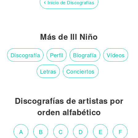
‹
Inicio de Discografías
Más de Ill Niño
Discografía
Perfil
Biografía
Vídeos
Letras
Conciertos
Discografías de artistas por
orden alfabético
A
B
C
D
E
F