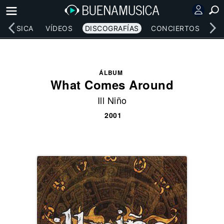
MÚSICA
VÍDEOS
DISCOGRAFÍAS
CONCIERTOS
LE
ÁLBUM
What Comes Around
Ill Niño
2001