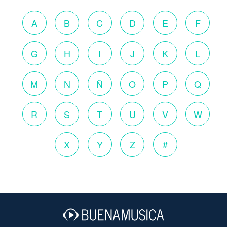
A
B
C
D
E
F
G
H
I
J
K
L
M
N
Ñ
O
P
Q
R
S
T
U
V
W
X
Y
Z
#