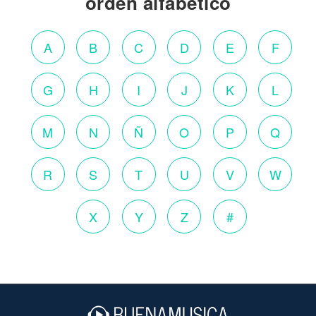
orden alfabético
A
B
C
D
E
F
G
H
I
J
K
L
M
N
Ñ
O
P
Q
R
S
T
U
V
W
X
Y
Z
#