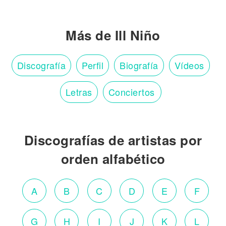
Más de Ill Niño
Discografía
Perfil
Biografía
Vídeos
Letras
Conciertos
Discografías de artistas por
orden alfabético
A
B
C
D
E
F
G
H
I
J
K
L