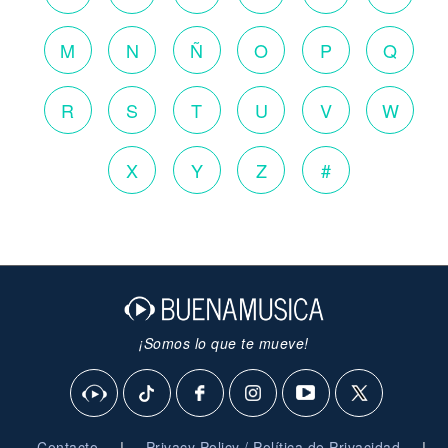
M
N
Ñ
O
P
Q
R
S
T
U
V
W
X
Y
Z
#
¡Somos lo que te mueve!
|
|
Contacto
Privacy Policy / Política de Privacidad