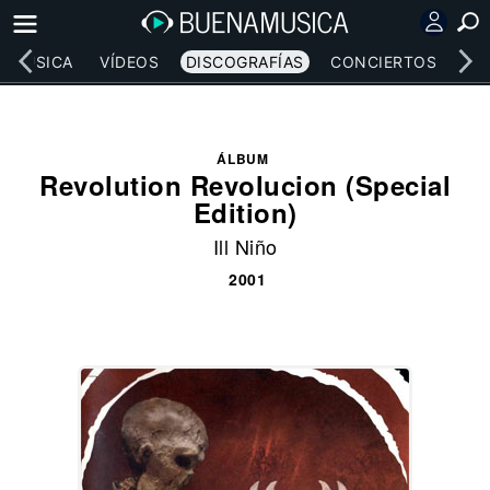
MÚSICA
VÍDEOS
DISCOGRAFÍAS
CONCIERTOS
LE
ÁLBUM
Revolution Revolucion (Special
Edition)
Ill Niño
2001