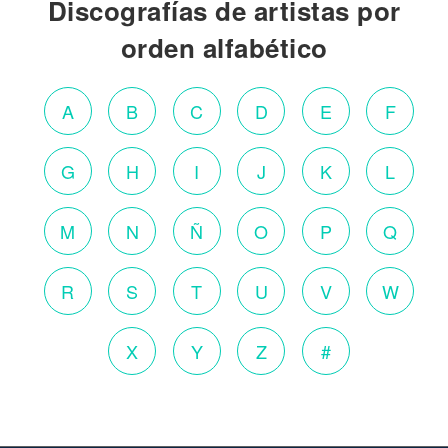
Discografías de artistas por
orden alfabético
A
B
C
D
E
F
G
H
I
J
K
L
M
N
Ñ
O
P
Q
R
S
T
U
V
W
X
Y
Z
#