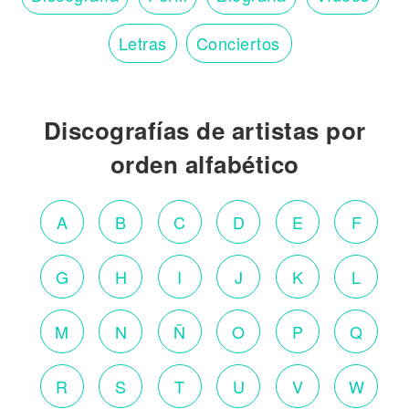
Letras
Conciertos
Discografías de artistas por
orden alfabético
A
B
C
D
E
F
G
H
I
J
K
L
M
N
Ñ
O
P
Q
R
S
T
U
V
W