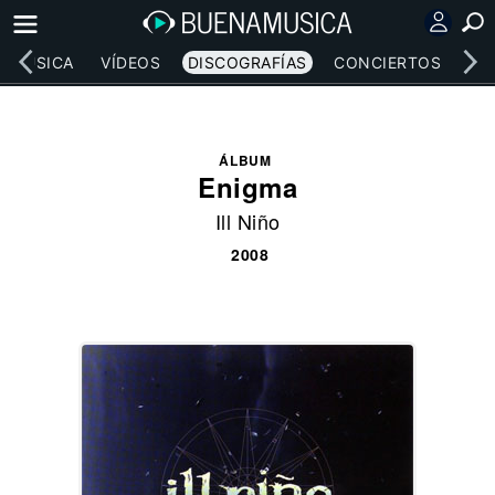
MÚSICA
VÍDEOS
DISCOGRAFÍAS
CONCIERTOS
LE
ÁLBUM
Enigma
Ill Niño
2008