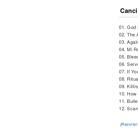
Canci
01. God 
02. The 
03. Agai
04. Mi R
05. Blee
06. Serv
07. If Y
08. Ritua
09. Killi
10. How 
11. Bull
12. Scar
[Reportar