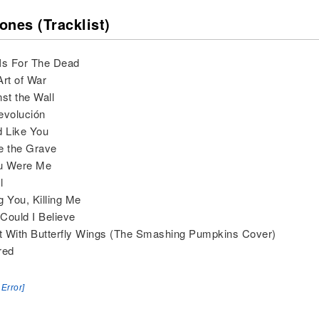
ones (Tracklist)
Is For The Dead
Art of War
nst the Wall
evolución
d Like You
e the Grave
ou Were Me
l
ng You, Killing Me
Could I Believe
et With Butterfly Wings (The Smashing Pumpkins Cover)
red
 Error]