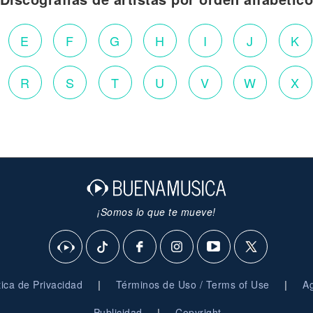
E
F
G
H
I
J
K
R
S
T
U
V
W
X
¡Somos lo que te mueve!
|
|
ítica de Privacidad
Términos de Uso / Terms of Use
Ag
|
Publicidad
Copyright