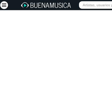
INIC
Iniciar sesión
Registrarse
Inicio
Artistas
Red Social
Música
Vídeos
Discografías
Letras
Conciertos