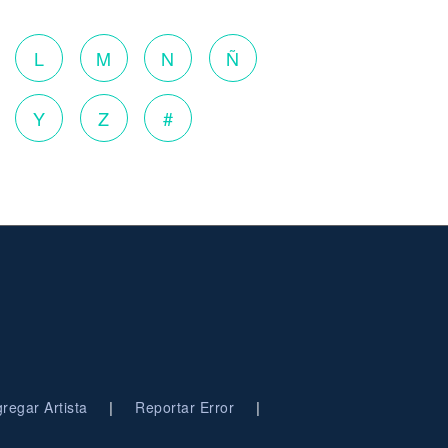
L
M
N
Ñ
Y
Z
#
|
|
regar Artista
Reportar Error