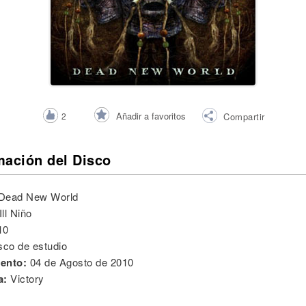
Añadir a favoritos
2
Compartir
mación del Disco
Dead New World
Ill Niño
10
sco de estudio
ento:
04 de Agosto de 2010
a:
Victory