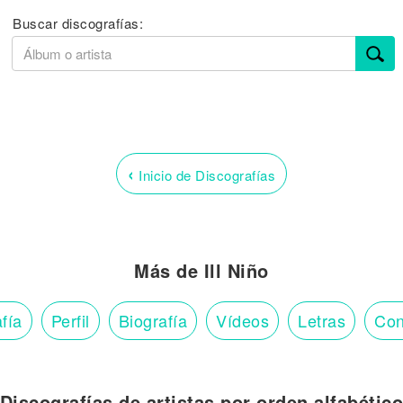
Buscar discografías:
‹
Inicio de Discografías
Más de Ill Niño
fía
Perfil
Biografía
Vídeos
Letras
Con
Discografías de artistas por orden alfabétic