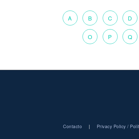
A
B
C
D
O
P
Q
|
Contacto
Privacy Policy / Pol