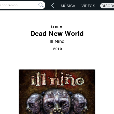
IO
ARTISTAS
RED SOCIAL
MÚSICA
VÍDEOS
DISCO
ÁLBUM
Dead New World
Ill Niño
2010