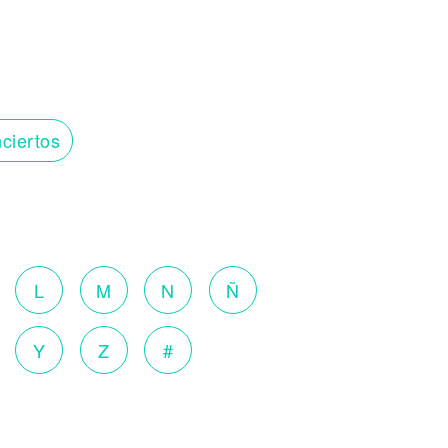
ciertos
o
L
M
N
Ñ
Y
Z
#