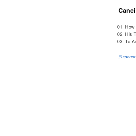
Canci
01. How 
02. His 
03. Te A
[Reportar