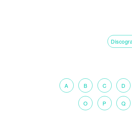
Discogra
A
B
C
D
O
P
Q