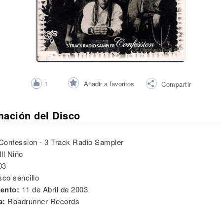
Añadir a favoritos
1
Compartir
mación del Disco
Confession - 3 Track Radio Sampler
Ill Niño
03
sco sencillo
ento:
11 de Abril de 2003
a:
Roadrunner Records