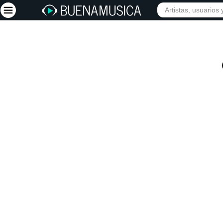
INIC
Iniciar sesión
Registrarse
Inicio
Artistas
Red Social
Música
Vídeos
Discografías
Letras
Conciertos