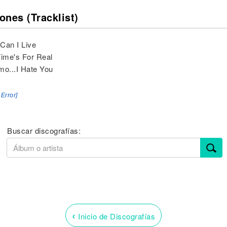
ones (Tracklist)
Can I Live
Time's For Real
mo...I Hate You
 Error]
Buscar discografías:
‹
Inicio de Discografías