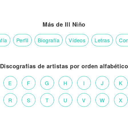
Más de Ill Niño
fía
Perfil
Biografía
Vídeos
Letras
Con
Discografías de artistas por orden alfabétic
E
F
G
H
I
J
K
R
S
T
U
V
W
X