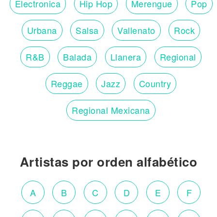
Electronica
Hip Hop
Merengue
Pop
Urbana
Salsa
Vallenato
Rock
R&B
Balada
Llanera
Regional
Reggae
Jazz
Country
Regional Mexicana
Artistas por orden alfabético
A
B
C
D
E
F