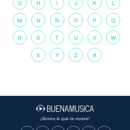
G
H
I
J
K
L
M
N
Ñ
O
P
Q
R
S
T
U
V
W
X
Y
Z
#
¡Somos lo que te mueve!