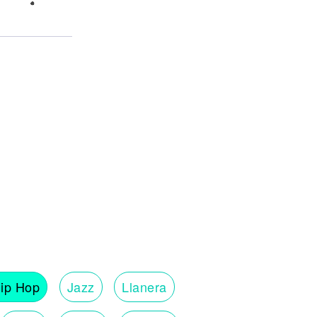
ip Hop
Jazz
Llanera