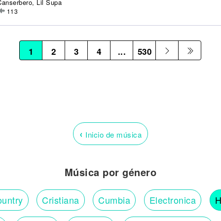
Canserbero, Lil Supa
113
1
2
3
4
...
530
‹
Inicio de música
Música por género
untry
Cristiana
Cumbia
Electronica
H