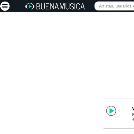
Iniciar sesión
Registrarse
Inicio
Artistas
Red Social
Música
Vídeos
Discografías
Letras
Conciertos