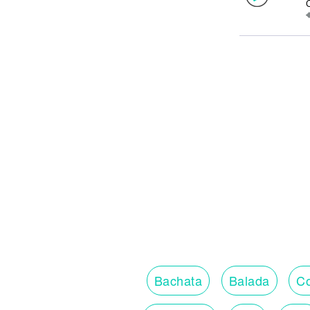
Bachata
Balada
Co