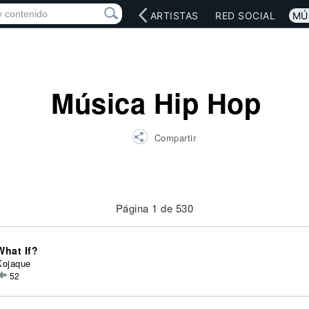
INICIO
ARTISTAS
RED SOCIAL
MÚ
Música Hip Hop
Compartir
Página 1 de 530
What If?
Kojaque
52