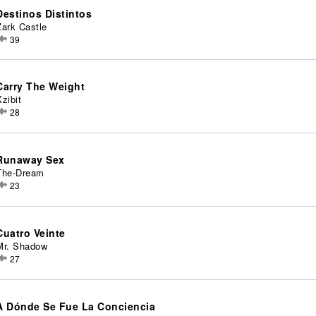
Destinos Distintos
Zark Castle
39
Carry The Weight
Xzibit
28
Runaway Sex
The-Dream
23
Cuatro Veinte
Mr. Shadow
27
A Dónde Se Fue La Conciencia