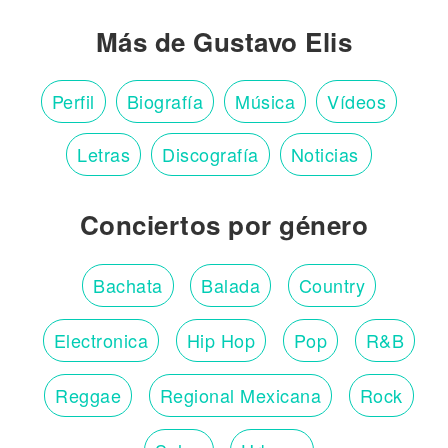
Más de Gustavo Elis
Perfil
Biografía
Música
Vídeos
Letras
Discografía
Noticias
Conciertos por género
Bachata
Balada
Country
Electronica
Hip Hop
Pop
R&B
Reggae
Regional Mexicana
Rock