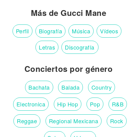
Más de Gucci Mane
Perfil
Biografía
Música
Vídeos
Letras
Discografía
Conciertos por género
Bachata
Balada
Country
Electronica
Hip Hop
Pop
R&B
Reggae
Regional Mexicana
Rock