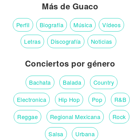
Más de Guaco
Perfil
Biografía
Música
Vídeos
Letras
Discografía
Noticias
Conciertos por género
Bachata
Balada
Country
Electronica
Hip Hop
Pop
R&B
Reggae
Regional Mexicana
Rock
Salsa
Urbana