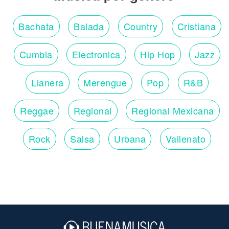
Bachata
Balada
Country
Cristiana
Cumbia
Electronica
Hip Hop
Jazz
Llanera
Merengue
Pop
R&B
Reggae
Regional
Regional Mexicana
Rock
Salsa
Urbana
Vallenato