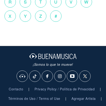
R
S
T
U
V
W
X
Y
Z
#
¡Somos lo que te mueve!
|
|
Contacto
Privacy Policy / Política de Privacidad
|
|
Términos de Uso / Terms of Use
Agregar Artista