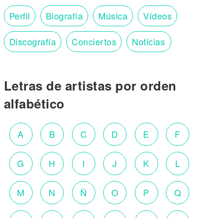
Perfil
Biografía
Música
Vídeos
Discografía
Conciertos
Noticias
Letras de artistas por orden
alfabético
A
B
C
D
E
F
G
H
I
J
K
L
M
N
Ñ
O
P
Q