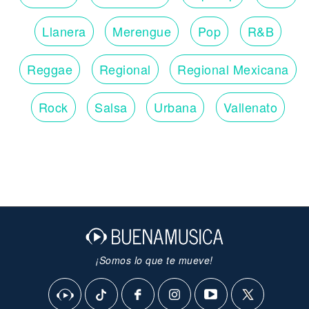
Llanera
Merengue
Pop
R&B
Reggae
Regional
Regional Mexicana
Rock
Salsa
Urbana
Vallenato
¡Somos lo que te mueve!