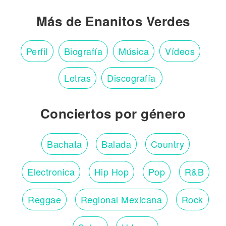
Más de Enanitos Verdes
Perfil
Biografía
Música
Vídeos
Letras
Discografía
Conciertos por género
Bachata
Balada
Country
Electronica
Hip Hop
Pop
R&B
Reggae
Regional Mexicana
Rock