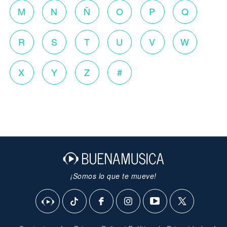
M
N
Ñ
O
P
Q
R
S
T
U
V
W
X
Y
Z
#
¡Somos lo que te mueve!