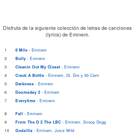
Disfruta de la siguiente colección de letras de canciones
(lyrics) de Eminem.
1
8 Mile
- Eminem
2
Bully
- Eminem
3
Cleanin Out My Closet
- Eminem
4
Crack A Bottle
- Eminem, Dr. Dre y 50 Cent
5
Darkness
- Eminem
6
Doomsday 2
- Eminem
7
Everytime
- Eminem
8
Fall
- Eminem
9
From The D 2 The LBC
- Eminem, Snoop Dogg
10
Godzilla
- Eminem, Juice Wrld