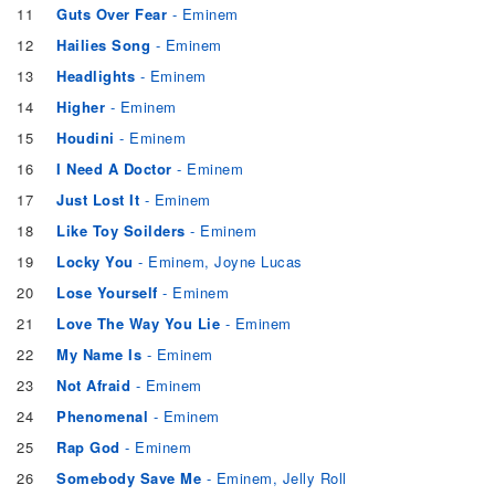
11
Guts Over Fear
- Eminem
12
Hailies Song
- Eminem
13
Headlights
- Eminem
14
Higher
- Eminem
15
Houdini
- Eminem
16
I Need A Doctor
- Eminem
17
Just Lost It
- Eminem
18
Like Toy Soilders
- Eminem
19
Locky You
- Eminem, Joyne Lucas
20
Lose Yourself
- Eminem
21
Love The Way You Lie
- Eminem
22
My Name Is
- Eminem
23
Not Afraid
- Eminem
24
Phenomenal
- Eminem
25
Rap God
- Eminem
26
Somebody Save Me
- Eminem, Jelly Roll