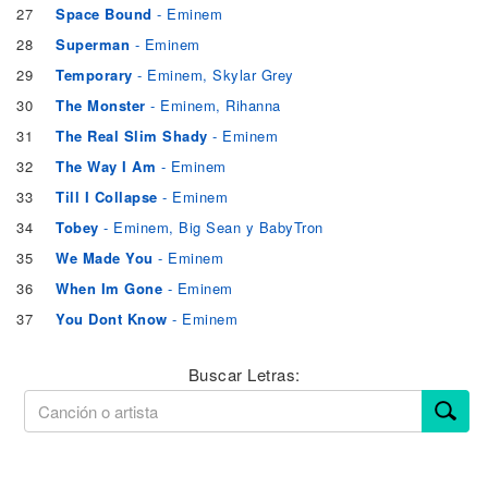
27
Space Bound
- Eminem
28
Superman
- Eminem
29
Temporary
- Eminem, Skylar Grey
30
The Monster
- Eminem, Rihanna
31
The Real Slim Shady
- Eminem
32
The Way I Am
- Eminem
33
Till I Collapse
- Eminem
34
Tobey
- Eminem, Big Sean y BabyTron
35
We Made You
- Eminem
36
When Im Gone
- Eminem
37
You Dont Know
- Eminem
Buscar Letras: