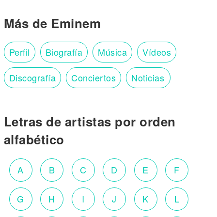
Más de Eminem
Perfil
Biografía
Música
Vídeos
Discografía
Conciertos
Noticias
Letras de artistas por orden
alfabético
A
B
C
D
E
F
G
H
I
J
K
L