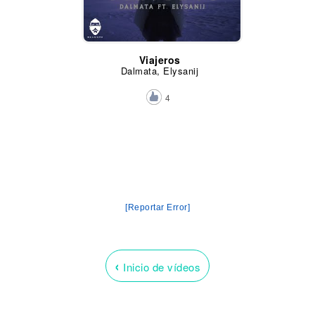
Viajeros
Dalmata, Elysanij
4
[Reportar Error]
‹
Inicio de vídeos