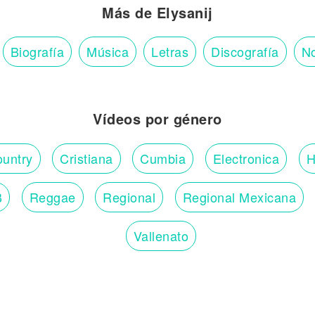
Más de Elysanij
Biografía
Música
Letras
Discografía
No
Vídeos por género
untry
Cristiana
Cumbia
Electronica
H
B
Reggae
Regional
Regional Mexicana
Vallenato