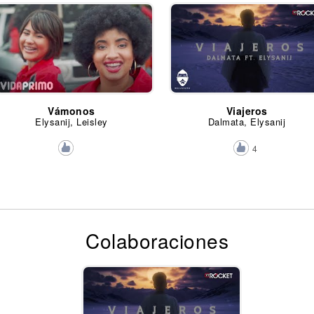
Vámonos
Viajeros
Elysanij, Leisley
Dalmata, Elysanij
4
Colaboraciones