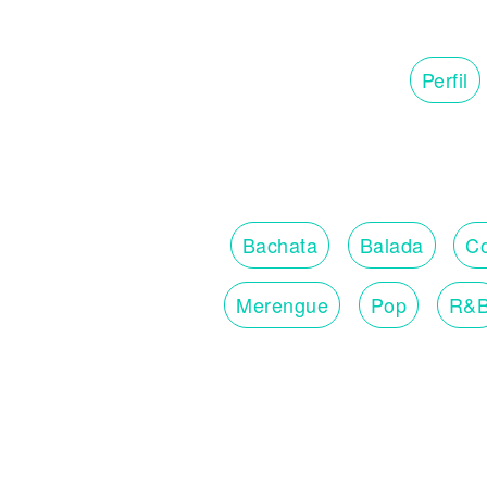
Perfil
Bachata
Balada
Co
Merengue
Pop
R&