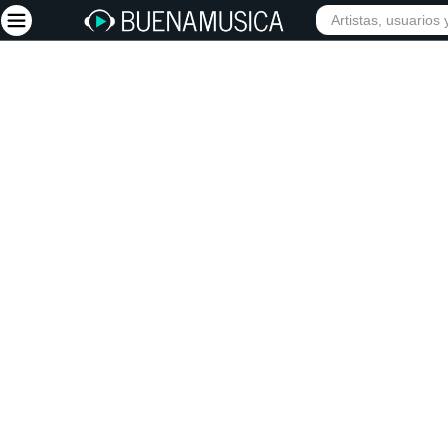
Iniciar sesión
Registrarse
Inicio
Artistas
Red Social
Música
Vídeos
Discografías
Letras
Conciertos