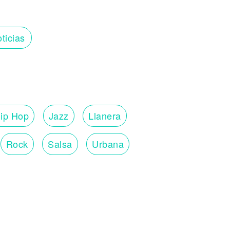
ticias
ip Hop
Jazz
Llanera
Rock
Salsa
Urbana