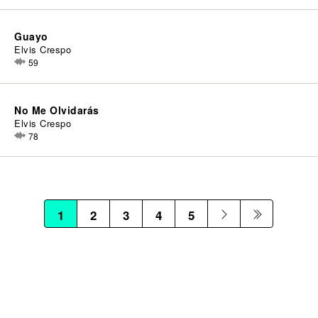
Guayo
Elvis Crespo
59
No Me Olvidarás
Elvis Crespo
78
1
2
3
4
5