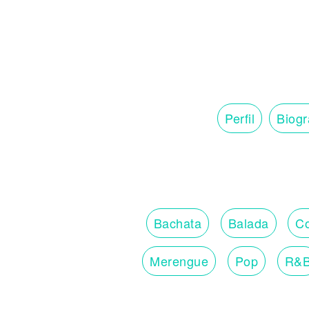
Perfil
Biogr
Bachata
Balada
Co
Merengue
Pop
R&