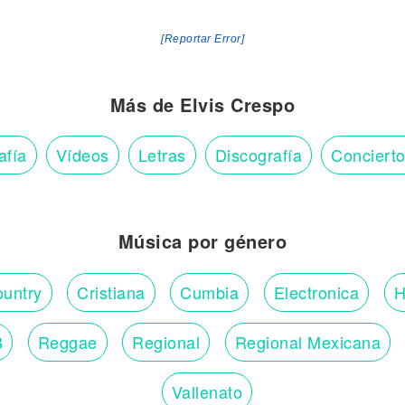
[Reportar Error]
Más de Elvis Crespo
afía
Vídeos
Letras
Discografía
Conciert
Música por género
untry
Cristiana
Cumbia
Electronica
H
B
Reggae
Regional
Regional Mexicana
Vallenato