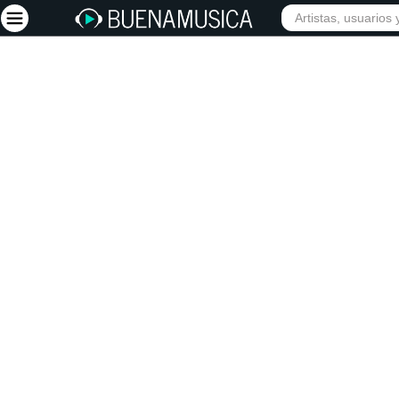
Iniciar sesión
Registrarse
Inicio
Artistas
Red Social
Música
Vídeos
Discografías
Letras
Conciertos