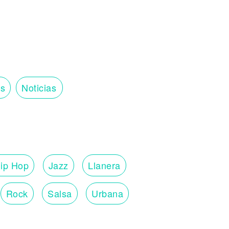
os
Noticias
ip Hop
Jazz
Llanera
Rock
Salsa
Urbana