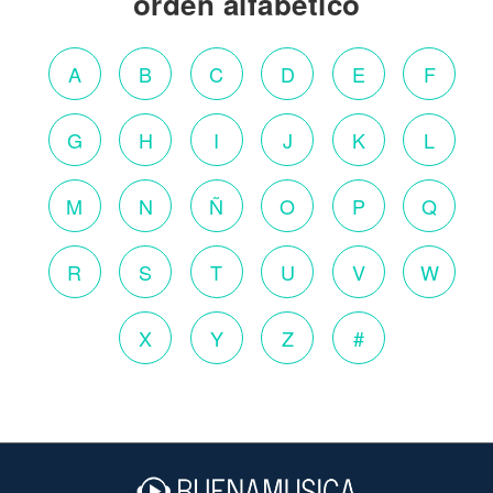
orden alfabético
A
B
C
D
E
F
G
H
I
J
K
L
M
N
Ñ
O
P
Q
R
S
T
U
V
W
X
Y
Z
#