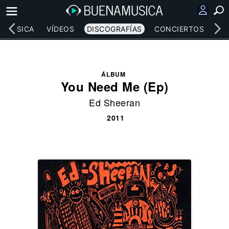
MÚSICA
VÍDEOS
DISCOGRAFÍAS
CONCIERTOS
LE
ÁLBUM
You Need Me (Ep)
Ed Sheeran
2011