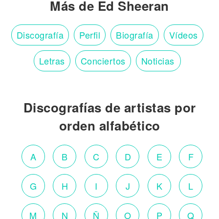
Más de Ed Sheeran
Discografía
Perfil
Biografía
Vídeos
Letras
Conciertos
Noticias
Discografías de artistas por
orden alfabético
A
B
C
D
E
F
G
H
I
J
K
L
M
N
Ñ
O
P
Q