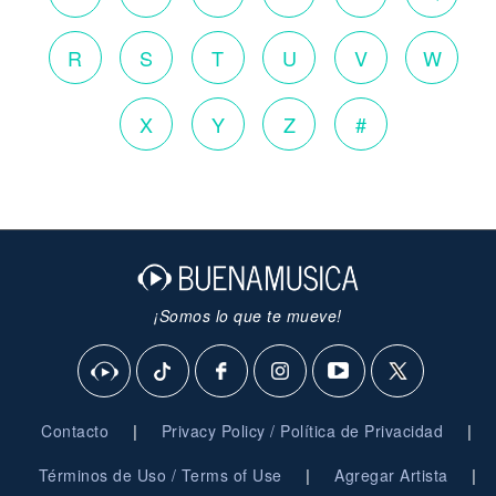
R
S
T
U
V
W
X
Y
Z
#
¡Somos lo que te mueve!
|
|
Contacto
Privacy Policy / Política de Privacidad
|
|
Términos de Uso / Terms of Use
Agregar Artista