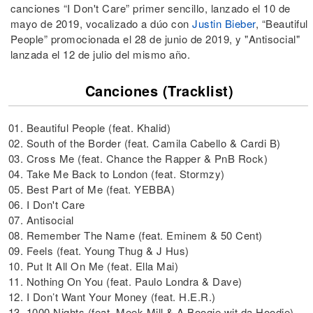
canciones “I Don't Care” primer sencillo, lanzado el 10 de
mayo de 2019, vocalizado a dúo con
Justin Bieber
, “Beautiful
People” promocionada el 28 de junio de 2019, y "Antisocial"
lanzada el 12 de julio del mismo año.
Canciones (Tracklist)
01. Beautiful People (feat. Khalid)
02. South of the Border (feat. Camila Cabello & Cardi B)
03. Cross Me (feat. Chance the Rapper & PnB Rock)
04. Take Me Back to London (feat. Stormzy)
05. Best Part of Me (feat. YEBBA)
06. I Don't Care
07. Antisocial
08. Remember The Name (feat. Eminem & 50 Cent)
09. Feels (feat. Young Thug & J Hus)
10. Put It All On Me (feat. Ella Mai)
11. Nothing On You (feat. Paulo Londra & Dave)
12. I Don’t Want Your Money (feat. H.E.R.)
13. 1000 Nights (feat. Meek Mill & A Boogie wit da Hoodie)