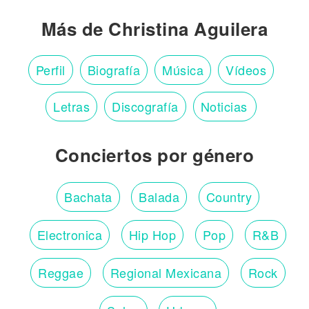
Más de Christina Aguilera
Perfil
Biografía
Música
Vídeos
Letras
Discografía
Noticias
Conciertos por género
Bachata
Balada
Country
Electronica
Hip Hop
Pop
R&B
Reggae
Regional Mexicana
Rock