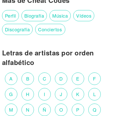
Más de Cheat Codes
Perfil
Biografía
Música
Vídeos
Discografía
Conciertos
Letras de artistas por orden
alfabético
A
B
C
D
E
F
G
H
I
J
K
L
M
N
Ñ
O
P
Q