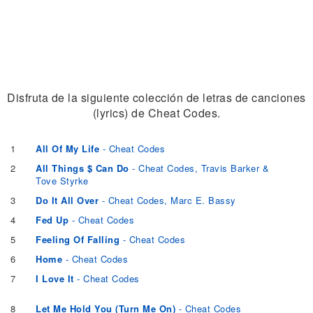
Disfruta de la siguiente colección de letras de canciones
(lyrics) de Cheat Codes.
1
All Of My Life
- Cheat Codes
2
All Things $ Can Do
- Cheat Codes, Travis Barker &
Tove Styrke
3
Do It All Over
- Cheat Codes, Marc E. Bassy
4
Fed Up
- Cheat Codes
5
Feeling Of Falling
- Cheat Codes
6
Home
- Cheat Codes
7
I Love It
- Cheat Codes
8
Let Me Hold You (Turn Me On)
- Cheat Codes