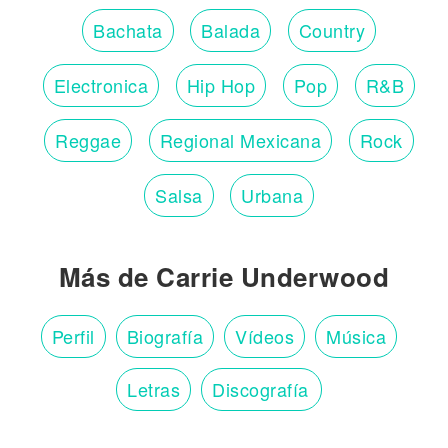
Bachata
Balada
Country
Electronica
Hip Hop
Pop
R&B
Reggae
Regional Mexicana
Rock
Salsa
Urbana
Más de Carrie Underwood
Perfil
Biografía
Vídeos
Música
Letras
Discografía