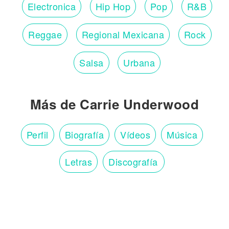
Electronica
Hip Hop
Pop
R&B
Reggae
Regional Mexicana
Rock
Salsa
Urbana
Más de Carrie Underwood
Perfil
Biografía
Vídeos
Música
Letras
Discografía