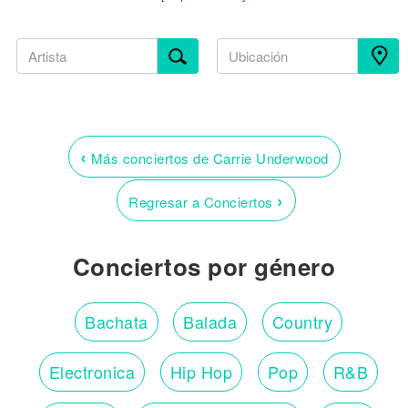
‹
Más conciertos de Carrie Underwood
›
Regresar a Conciertos
Conciertos por género
Bachata
Balada
Country
Electronica
Hip Hop
Pop
R&B