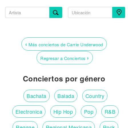
‹
Más conciertos de Carrie Underwood
›
Regresar a Conciertos
Conciertos por género
Bachata
Balada
Country
Electronica
Hip Hop
Pop
R&B
Reggae
Regional Mexicana
Rock