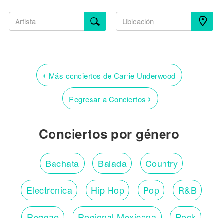
‹
Más conciertos de Carrie Underwood
›
Regresar a Conciertos
Conciertos por género
Bachata
Balada
Country
Electronica
Hip Hop
Pop
R&B
Reggae
Regional Mexicana
Rock