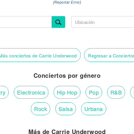
[Reportar Error]
ás conciertos de Carrie Underwood
Regresar a Conciert
Conciertos por género
ry
Electronica
Hip Hop
Pop
R&B
Rock
Salsa
Urbana
Más de Carrie Underwood