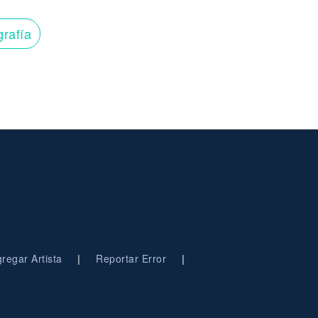
grafía
|
|
regar Artista
Reportar Error