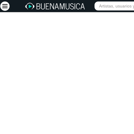
INICIO
ARTISTAS
Iniciar sesión
Registrarse
Inicio
Artistas
Red Social
Música
Vídeos
Discografías
Letras
Conciertos