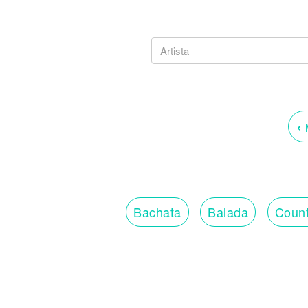
‹
M
Bachata
Balada
Count