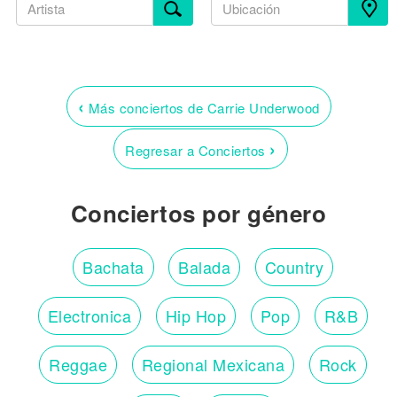
‹
Más conciertos de Carrie Underwood
›
Regresar a Conciertos
Conciertos por género
Bachata
Balada
Country
Electronica
Hip Hop
Pop
R&B
Reggae
Regional Mexicana
Rock