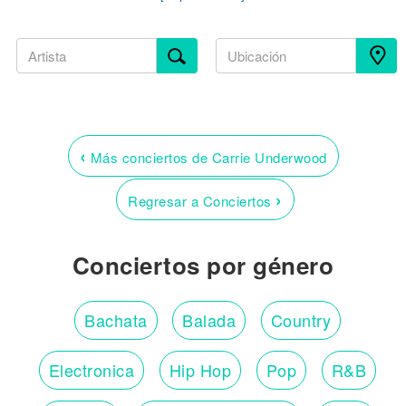
‹
Más conciertos de Carrie Underwood
›
Regresar a Conciertos
Conciertos por género
Bachata
Balada
Country
Electronica
Hip Hop
Pop
R&B