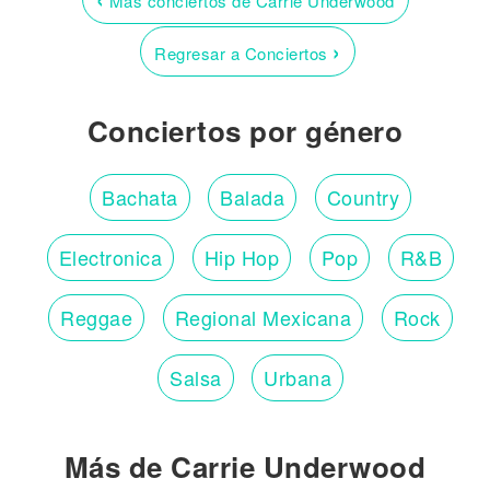
Más conciertos de Carrie Underwood
›
Regresar a Conciertos
Conciertos por género
Bachata
Balada
Country
Electronica
Hip Hop
Pop
R&B
Reggae
Regional Mexicana
Rock
Salsa
Urbana
Más de Carrie Underwood