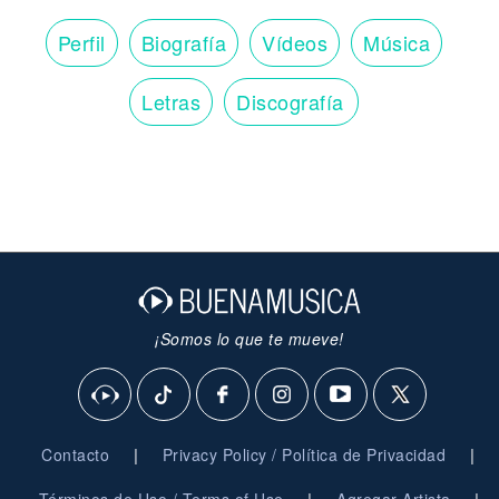
Perfil
Biografía
Vídeos
Música
Letras
Discografía
¡Somos lo que te mueve!
|
|
Contacto
Privacy Policy / Política de Privacidad
|
|