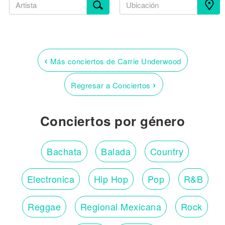
‹
Más conciertos de Carrie Underwood
›
Regresar a Conciertos
Conciertos por género
Bachata
Balada
Country
Electronica
Hip Hop
Pop
R&B
Reggae
Regional Mexicana
Rock