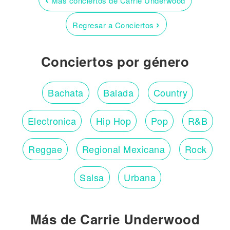
Más conciertos de Carrie Underwood
›
Regresar a Conciertos
Conciertos por género
Bachata
Balada
Country
Electronica
Hip Hop
Pop
R&B
Reggae
Regional Mexicana
Rock
Salsa
Urbana
Más de Carrie Underwood