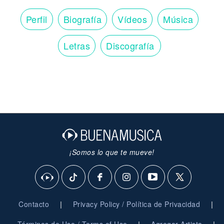
Perfil
Biografía
Vídeos
Música
Letras
Discografía
¡Somos lo que te mueve!
|
|
Contacto
Privacy Policy / Política de Privacidad
|
|