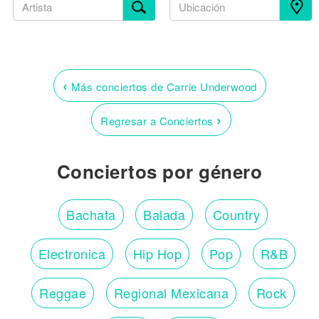
‹
Más conciertos de Carrie Underwood
›
Regresar a Conciertos
Conciertos por género
Bachata
Balada
Country
Electronica
Hip Hop
Pop
R&B
Reggae
Regional Mexicana
Rock