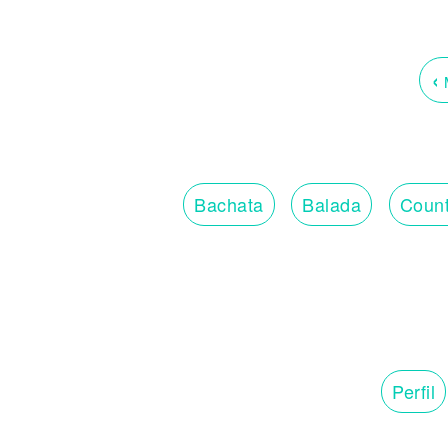
‹
M
Bachata
Balada
Count
Perfil