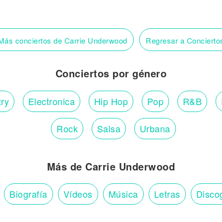
ás conciertos de Carrie Underwood
Regresar a Conciert
Conciertos por género
ry
Electronica
Hip Hop
Pop
R&B
Rock
Salsa
Urbana
Más de Carrie Underwood
Biografía
Vídeos
Música
Letras
Disco