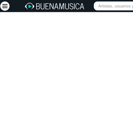
INICIO
ARTISTAS
Iniciar sesión
Registrarse
Inicio
Artistas
Red Social
Música
Vídeos
Discografías
Letras
Conciertos