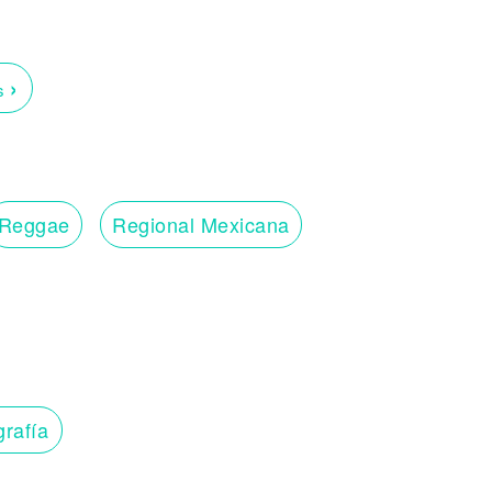
›
os
Reggae
Regional Mexicana
grafía