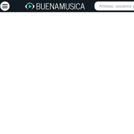
INICIO
ARTISTAS
Iniciar sesión
Registrarse
Inicio
Artistas
Red Social
Música
Vídeos
Discografías
Letras
Conciertos