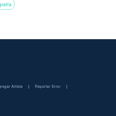
grafía
|
|
regar Artista
Reportar Error