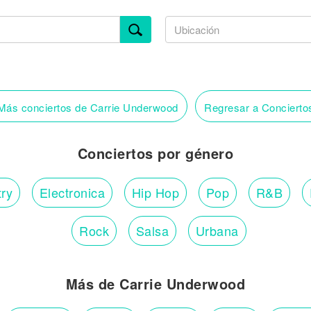
ás conciertos de Carrie Underwood
Regresar a Conciert
Conciertos por género
ry
Electronica
Hip Hop
Pop
R&B
Rock
Salsa
Urbana
Más de Carrie Underwood