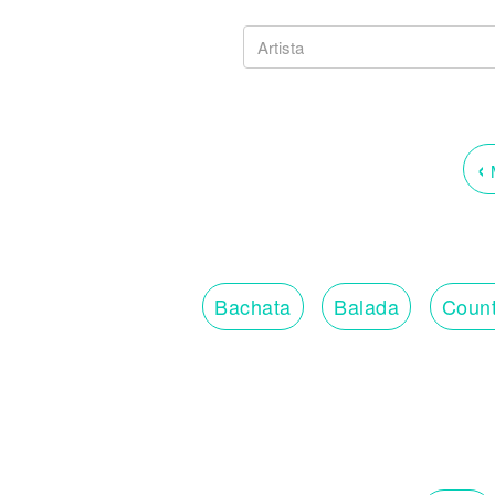
‹
M
Bachata
Balada
Count