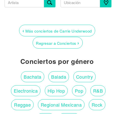
‹
Más conciertos de Carrie Underwood
›
Regresar a Conciertos
Conciertos por género
Bachata
Balada
Country
Electronica
Hip Hop
Pop
R&B
Reggae
Regional Mexicana
Rock