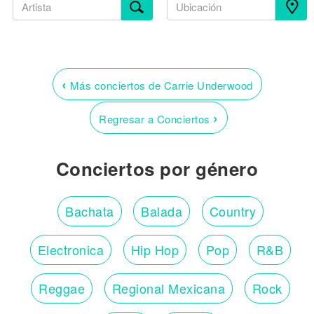
‹
Más conciertos de Carrie Underwood
›
Regresar a Conciertos
Conciertos por género
Bachata
Balada
Country
Electronica
Hip Hop
Pop
R&B
Reggae
Regional Mexicana
Rock