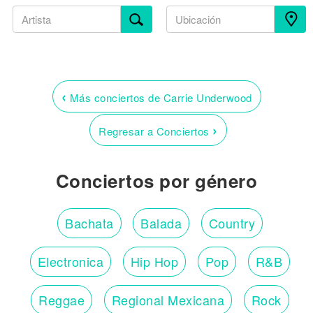
‹
Más conciertos de Carrie Underwood
›
Regresar a Conciertos
Conciertos por género
Bachata
Balada
Country
Electronica
Hip Hop
Pop
R&B
Reggae
Regional Mexicana
Rock