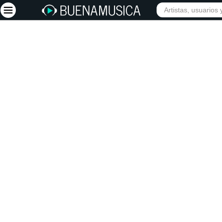
INICIO
ARTISTAS
Iniciar sesión
Registrarse
Inicio
Artistas
Red Social
Música
Vídeos
Discografías
Letras
Conciertos