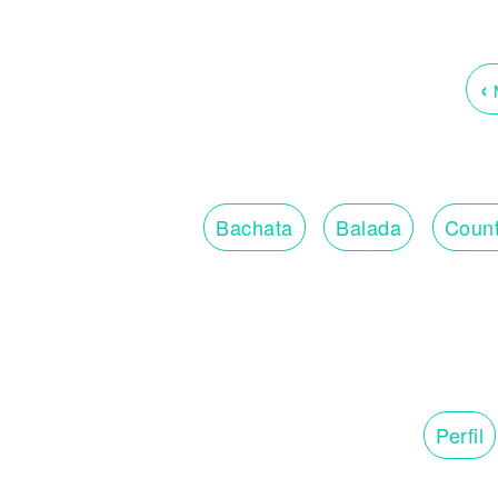
‹
M
Bachata
Balada
Count
Perfil