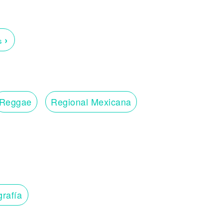
›
os
Reggae
Regional Mexicana
grafía