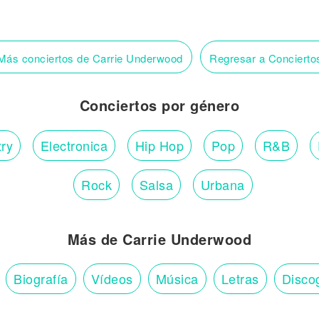
ás conciertos de Carrie Underwood
Regresar a Conciert
Conciertos por género
ry
Electronica
Hip Hop
Pop
R&B
Rock
Salsa
Urbana
Más de Carrie Underwood
Biografía
Vídeos
Música
Letras
Disco